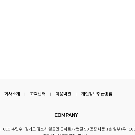
회사소개
고객센터
이용약관
개인정보취급방침
|
|
|
COMPANY
스
CEO 추민수 경기도 김포시 월곶면 군하로77번길 50 공장 나동 1층 일부 (우 : 100