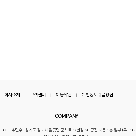
회사소개
고객센터
이용약관
개인정보취급방침
|
|
|
COMPANY
스
CEO 추민수 경기도 김포시 월곶면 군하로77번길 50 공장 나동 1층 일부 (우 : 100