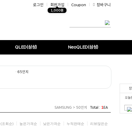
로그인
|
회원가입
|
Coupon
|
장바구니
1,000원
QLED(삼성)
NeoQLED(삼성)
· 65인치
장
오늘
SAMSUNG > 50인치
Total :
1
EA
(조회순)
높은가격순
낮은가격순
누적판매순
리뷰많은순