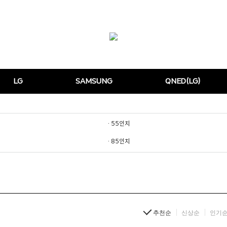
LG
SAMSUNG
QNED(LG)
· 55인치
· 85인치
추천순
신상순
인기순