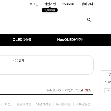
로그인
|
회원가입
|
Coupon
|
장바구니
1,000원
QLED(삼성)
NeoQLED(삼성)
· 65인치
장
오늘
SAMSUNG > 75인치
Total :
2
EA
(조회순)
높은가격순
낮은가격순
누적판매순
리뷰많은순