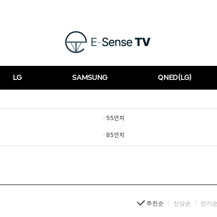
LG
SAMSUNG
QNED(LG)
· 55인치
· 85인치
추천순
신상순
인기순