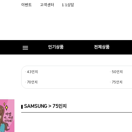
이벤트
고객센터
1:1상담
인기상품
전체상품
· 43인치
· 50인치
· 70인치
· 75인치
SAMSUNG > 75인치