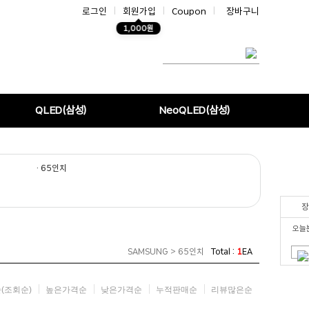
로그인
|
회원가입
|
Coupon
|
장바구니
1,000원
QLED(삼성)
NeoQLED(삼성)
· 65인치
장
오늘
SAMSUNG > 65인치
Total :
1
EA
(조회순)
높은가격순
낮은가격순
누적판매순
리뷰많은순