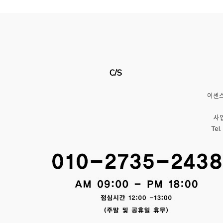
C/S
이센
사업
Tel