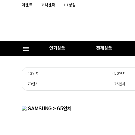
이벤트
고객센터
1:1상담
인기상품
전체상품
· 43인치
· 50인치
· 70인치
· 75인치
SAMSUNG > 65인치