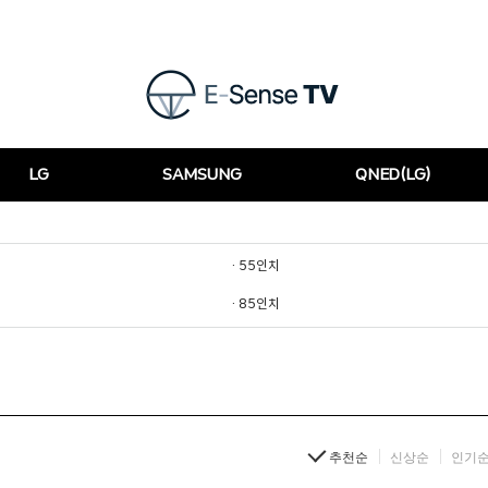
LG
SAMSUNG
QNED(LG)
· 55인치
· 85인치
추천순
신상순
인기순